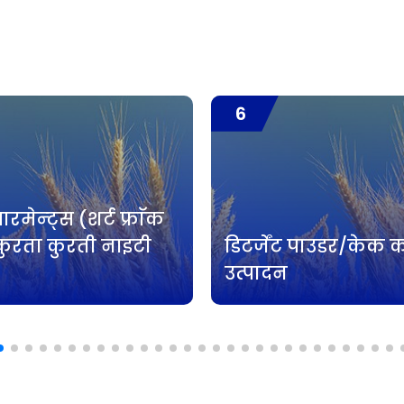
6
ारमेन्ट्स (शर्ट फ्राॅक
ुरता कुरती नाइटी
डिटर्जेंट पाउडर/केक 
उत्पादन