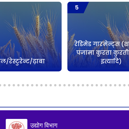
6
गारमेन्ट्स (शर्ट फ्राॅक
 कुरता कुरती नाइटी
डिटर्जेंट पाउडर/क
इत्यादि)
उत्पादन
उद्योग विभाग