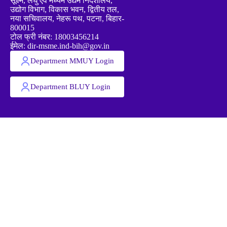
सूक्ष्म, लघु एवं मध्यम उद्यम निदेशालय,
उद्योग विभाग, विकास भवन, द्वितीय तल,
नया सचिवालय, नेहरू पथ, पटना, बिहार-
800015
टोल फ्री नंबर: 18003456214
ईमेल: dir-msme.ind-bih@gov.in
Department MMUY Login
Department BLUY Login